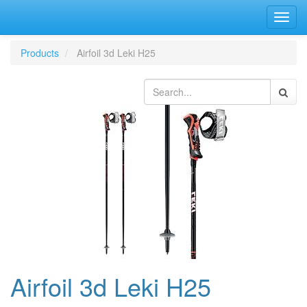
Bascu
la
navig
Products
Airfoil 3d Leki H25
Airfoil 3d Leki H25