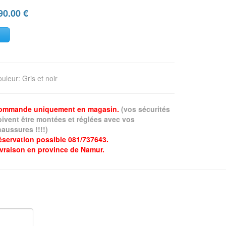
90.00
€
ouleur
:
Gris et noir
ommande uniquement en magasin.
(vos sécurités
oivent être montées et réglées avec vos
aussures !!!!)
éservation possible 081/737643.
ivraison en province de Namur.