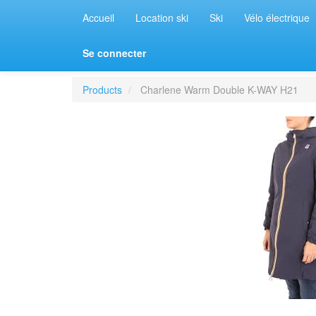
Accueil
Location ski
Ski
Vélo électrique
Se connecter
Products
Charlene Warm Double K-WAY H21