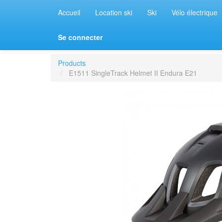
Accueil
Location ski
Ski
Vélo électrique
Se connecter
Products
E1511 SingleTrack Helmet II Endura E21