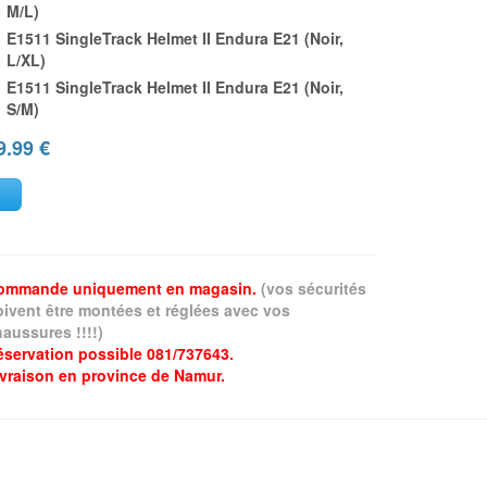
M/L)
E1511 SingleTrack Helmet II Endura E21 (Noir,
L/XL)
E1511 SingleTrack Helmet II Endura E21 (Noir,
S/M)
9.99
€
ommande uniquement en magasin.
(vos sécurités
oivent être montées et réglées avec vos
aussures !!!!)
éservation possible 081/737643.
ivraison en province de Namur.