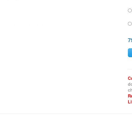
7
C
d
ch
R
L