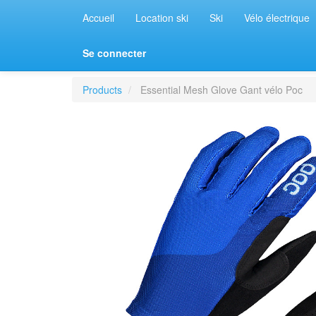
Accueil
Location ski
Ski
Vélo électrique
Se connecter
Products
Essential Mesh Glove Gant vélo Poc