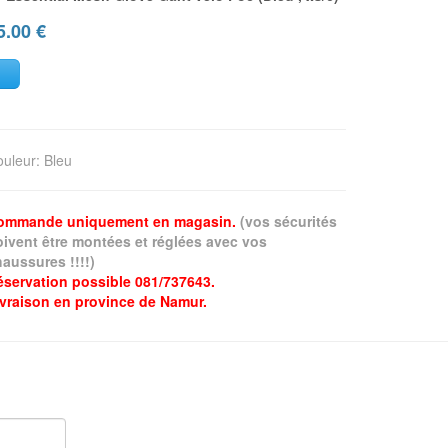
5.00
€
ouleur
:
Bleu
ommande uniquement en magasin.
(vos sécurités
oivent être montées et réglées avec vos
aussures !!!!)
éservation possible 081/737643.
ivraison en province de Namur.