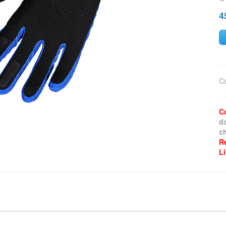
4
C
C
d
ch
R
L