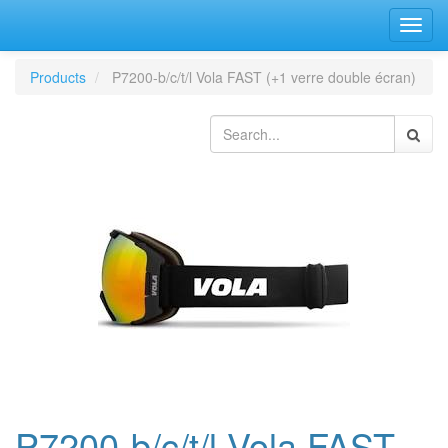
Bascu
la
navig
Products
P7200-b/c/t/l Vola FAST (+1 verre double écran)
P7200-b/c/t/l Vola FAST