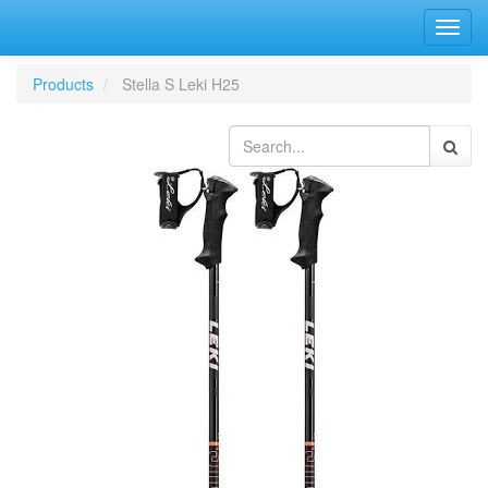
Bascu
la
navig
Products
Stella S Leki H25