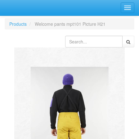
Bascu
la
navig
Products
Welcome pants mpt101 Picture H21