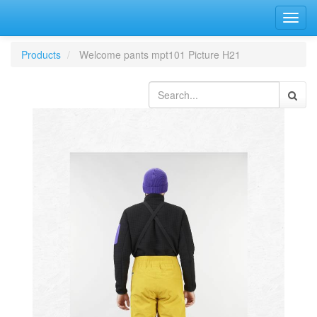
Bascu
la
navig
Products
Welcome pants mpt101 Picture H21