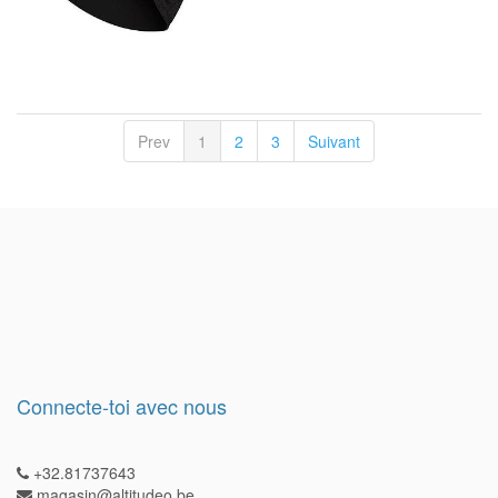
Prev
1
2
3
Suivant
Connecte-toi avec nous
+32.81737643
magasin@altitudeo.be